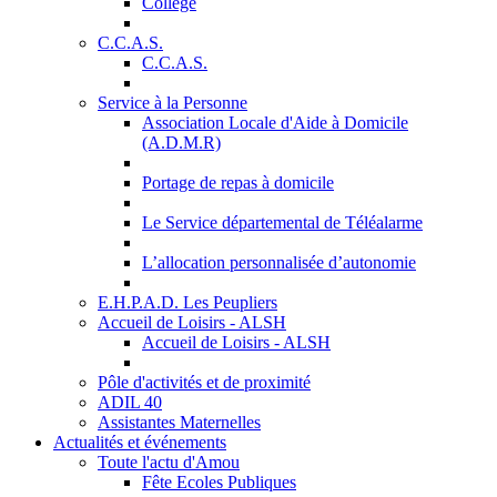
Collège
C.C.A.S.
C.C.A.S.
Service à la Personne
Association Locale d'Aide à Domicile
(A.D.M.R)
Portage de repas à domicile
Le Service départemental de Téléalarme
L’allocation personnalisée d’autonomie
E.H.P.A.D. Les Peupliers
Accueil de Loisirs - ALSH
Accueil de Loisirs - ALSH
Pôle d'activités et de proximité
ADIL 40
Assistantes Maternelles
Actualités et événements
Toute l'actu d'Amou
Fête Ecoles Publiques