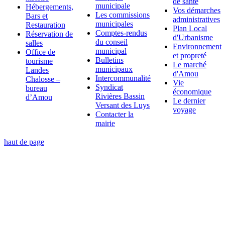
de santé
municipale
Hébergements,
Vos démarches
Les commissions
Bars et
administratives
municipales
Restauration
Plan Local
Comptes-rendus
Réservation de
d'Urbanisme
du conseil
salles
Environnement
municipal
Office de
et propreté
Bulletins
tourisme
Le marché
municipaux
Landes
d'Amou
Intercommunalité
Chalosse –
Vie
Syndicat
bureau
économique
Rivières Bassin
d’Amou
Le dernier
Versant des Luys
voyage
Contacter la
mairie
haut de page