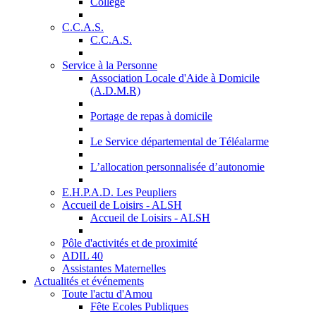
Collège
C.C.A.S.
C.C.A.S.
Service à la Personne
Association Locale d'Aide à Domicile
(A.D.M.R)
Portage de repas à domicile
Le Service départemental de Téléalarme
L’allocation personnalisée d’autonomie
E.H.P.A.D. Les Peupliers
Accueil de Loisirs - ALSH
Accueil de Loisirs - ALSH
Pôle d'activités et de proximité
ADIL 40
Assistantes Maternelles
Actualités et événements
Toute l'actu d'Amou
Fête Ecoles Publiques