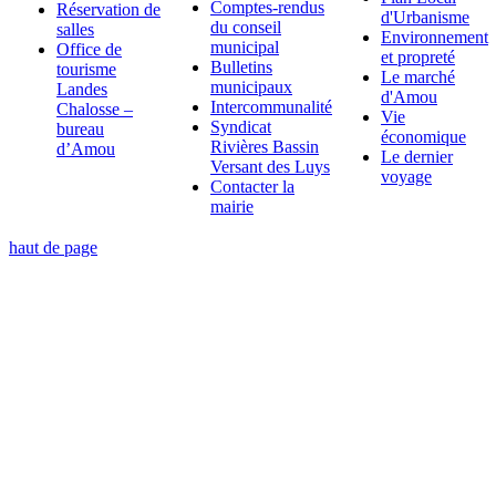
Comptes-rendus
Réservation de
d'Urbanisme
du conseil
salles
Environnement
municipal
Office de
et propreté
Bulletins
tourisme
Le marché
municipaux
Landes
d'Amou
Intercommunalité
Chalosse –
Vie
Syndicat
bureau
économique
Rivières Bassin
d’Amou
Le dernier
Versant des Luys
voyage
Contacter la
mairie
haut de page