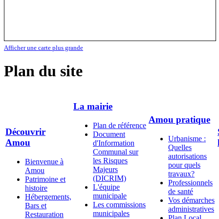
Afficher une carte plus grande
Plan du site
La mairie
Amou pratique
Plan de référence
Découvrir
Document
Urbanisme :
Amou
d'Information
Quelles
Communal sur
autorisations
les Risques
Bienvenue à
pour quels
Majeurs
Amou
travaux?
(DICRIM)
Patrimoine et
Professionnels
L'équipe
histoire
de santé
municipale
Hébergements,
Vos démarches
Les commissions
Bars et
administratives
municipales
Restauration
Plan Local