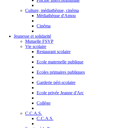
Piscine Intercommunale
Culture, médiathèque, cinéma
Médiathèque d'Amou
Cinéma
Jeunesse et solidarité
Mutuelle FSVP
Vie scolaire
Restaurant scolaire
Ecole maternelle publique
Ecoles primaires publiques
Garderie péri-scolaire
Ecole privée Jeanne d'Arc
Collège
C.C.A.S.
C.C.A.S.