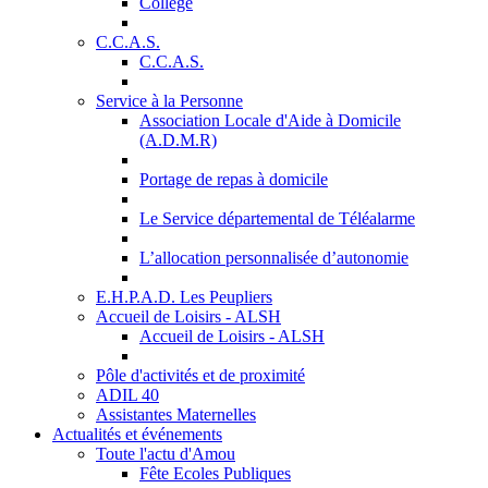
Collège
C.C.A.S.
C.C.A.S.
Service à la Personne
Association Locale d'Aide à Domicile
(A.D.M.R)
Portage de repas à domicile
Le Service départemental de Téléalarme
L’allocation personnalisée d’autonomie
E.H.P.A.D. Les Peupliers
Accueil de Loisirs - ALSH
Accueil de Loisirs - ALSH
Pôle d'activités et de proximité
ADIL 40
Assistantes Maternelles
Actualités et événements
Toute l'actu d'Amou
Fête Ecoles Publiques