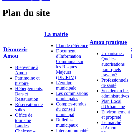
Plan du site
La mairie
Amou pratique
Plan de référence
Découvrir
Document
Urbanisme :
Amou
d'Information
Quelles
Communal sur
autorisations
les Risques
Bienvenue à
pour quels
Majeurs
Amou
travaux?
(DICRIM)
Patrimoine et
Professionnels
L'équipe
histoire
de santé
municipale
Hébergements,
Vos démarches
Les commissions
Bars et
administratives
municipales
Restauration
Plan Local
Comptes-rendus
Réservation de
d'Urbanisme
du conseil
salles
Environnement
municipal
Office de
et propreté
Bulletins
tourisme
Le marché
municipaux
Landes
d'Amou
Intercommunalité
Chalosse –