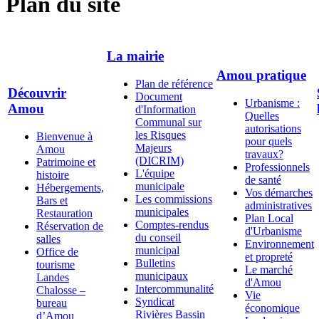
Plan du site
La mairie
Amou pratique
Plan de référence
Découvrir
Document
Urbanisme :
Amou
d'Information
Quelles
Communal sur
autorisations
les Risques
Bienvenue à
pour quels
Majeurs
Amou
travaux?
(DICRIM)
Patrimoine et
Professionnels
L'équipe
histoire
de santé
municipale
Hébergements,
Vos démarches
Les commissions
Bars et
administratives
municipales
Restauration
Plan Local
Comptes-rendus
Réservation de
d'Urbanisme
du conseil
salles
Environnement
municipal
Office de
et propreté
Bulletins
tourisme
Le marché
municipaux
Landes
d'Amou
Intercommunalité
Chalosse –
Vie
Syndicat
bureau
économique
Rivières Bassin
d’Amou