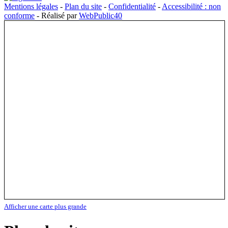
Mentions légales
-
Plan du site
-
Confidentialité
-
Accessibilité : non
conforme
- Réalisé par
WebPublic40
Afficher une carte plus grande