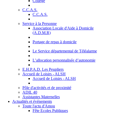
Collège
C.C.A.S.
C.C.A.S.
Service à la Personne
Association Locale d'Aide à Domicile
(A.D.M.R)
Portage de repas à domicile
Le Service départemental de Téléalarme
L’allocation personnalisée d’autonomie
E.H.P.A.D. Les Peupliers
Accueil de Loisirs - ALSH
Accueil de Loisirs - ALSH
Pôle d'activités et de proximité
ADIL 40
Assistantes Maternelles
Actualités et événements
Toute l'actu d'Amou
Fête Ecoles Publiques